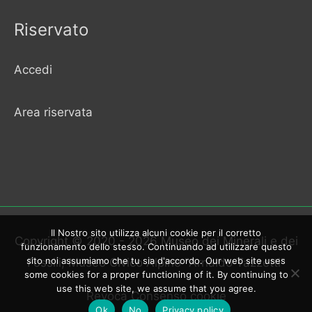
Riservato
Accedi
Area riservata
Il Nostro sito utilizza alcuni cookie per il corretto
Copyright © 2020 - 2026
Museo dei Minerali e dei
funzionamento dello stesso. Continuando ad utilizzare questo
sito noi assumiamo che tu sia d'accordo. Our web site uses
Fossili
, Museo Civico Alpino "Arnaldo Tazzetti"
some cookies for a proper functioning of it. By continuing to
use this web site, we assume that you agree.
Revoca Consenso cookie
Ok
No
Privacy policy