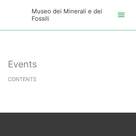
Vai
Men
Museo dei Minerali e dei
al
Fossili
prin
contenuto
Events
CONTENTS