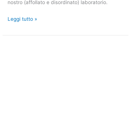
nostro (affollato e disordinato) laboratorio.
Leggi tutto »
Nuovo
sito
del
Museo