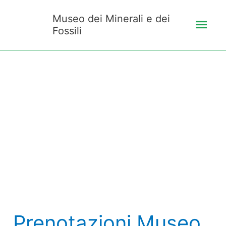
Vai
Men
Museo dei Minerali e dei
al
Fossili
prin
contenuto
Prenotazioni
Museo
Tazzetti
Prenotazioni Museo